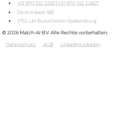
+31 970 102 22657
+31 970 102 22657
info@match-ai.nl
De Kronkels 16B
+31 970 102 22657
3752 LM Bunschoten-Spakenburg
© 2026 Match-AI B.V. Alle Rechte vorbehalten.
Datenschutz
AGB
LinkedIn
LinkedIn
Datenschutz
AGB
LinkedIn