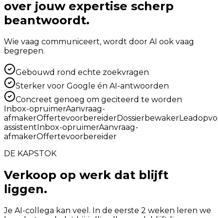
over jouw expertise scherp
beantwoordt.
Wie vaag communiceert, wordt door AI ook vaag
begrepen.
Gebouwd rond echte zoekvragen
Sterker voor Google én AI-antwoorden
Concreet genoeg om geciteerd te worden
Inbox-opruimer
Aanvraag-
afmaker
Offertevoorbereider
Dossierbewaker
Leadopvo
assistent
Inbox-opruimer
Aanvraag-
afmaker
Offertevoorbereider
DE KAPSTOK
Verkoop op werk dat blijft
liggen.
Je AI-collega kan veel. In de eerste 2 weken leren we