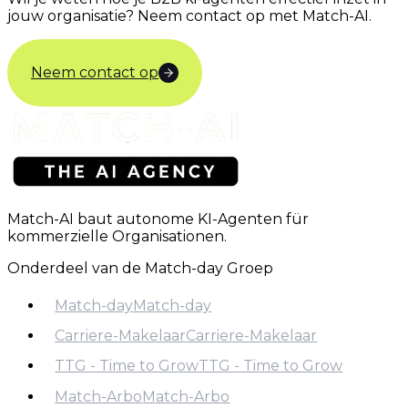
jouw organisatie? Neem contact op met Match-AI.
Neem contact op
Match-AI baut autonome KI-Agenten für
kommerzielle Organisationen.
Onderdeel van de Match-day Groep
Match-day
Match-day
Carriere-Makelaar
Carriere-Makelaar
Match-day
TTG - Time to Grow
TTG - Time to Grow
Carriere-Makelaar
Match-Arbo
Match-Arbo
TTG - Time to Grow