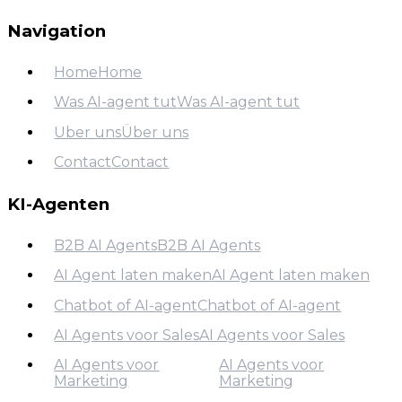
Match-Arbo
Navigation
Home
Home
Was AI-agent tut
Was AI-agent tut
Home
Über uns
Über uns
Was AI-agent tut
Contact
Contact
Über uns
Contact
KI-Agenten
B2B AI Agents
B2B AI Agents
AI Agent laten maken
AI Agent laten maken
B2B AI Agents
Chatbot of AI-agent
Chatbot of AI-agent
AI Agent laten maken
AI Agents voor Sales
AI Agents voor Sales
Chatbot of AI-agent
AI Agents voor
AI Agents voor
AI Agents voor Sales
Marketing
Marketing