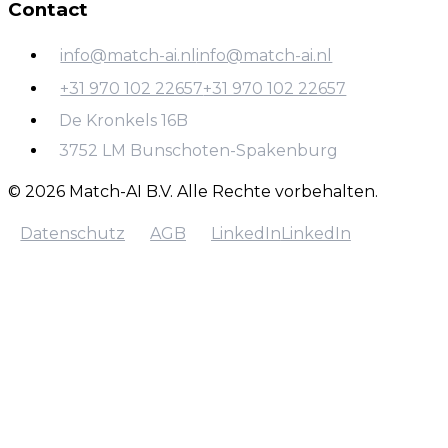
Contact
Workflow
automatisering
info@match-ai.nl
info@match-ai.nl
+31 970 102 22657
+31 970 102 22657
info@match-ai.nl
De Kronkels 16B
+31 970 102 22657
3752 LM Bunschoten-Spakenburg
© 2026 Match-AI B.V. Alle Rechte vorbehalten.
Datenschutz
AGB
LinkedIn
LinkedIn
Datenschutz
AGB
LinkedIn