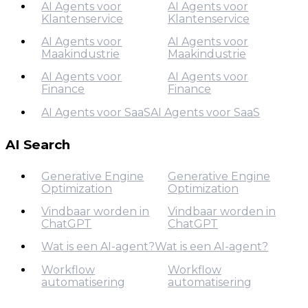
AI Agents voor
AI Agents voor
Klantenservice
Klantenservice
AI Agents voor
Marketing
AI Agents voor
AI Agents voor
Maakindustrie
Maakindustrie
AI Agents voor
Klantenservice
AI Agents voor
AI Agents voor
Finance
Finance
AI Agents voor
Maakindustrie
AI Agents voor SaaS
AI Agents voor SaaS
AI Agents voor
AI Agents voor SaaS
Finance
AI Search
Generative Engine
Generative Engine
Optimization
Optimization
Vindbaar worden in
Vindbaar worden in
ChatGPT
ChatGPT
Generative Engine
Optimization
Wat is een AI-agent?
Wat is een AI-agent?
Vindbaar worden in
Workflow
Workflow
Wat is een AI-agent?
ChatGPT
automatisering
automatisering