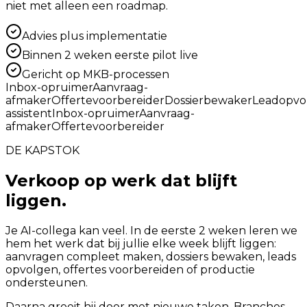
niet met alleen een roadmap.
Advies plus implementatie
Binnen 2 weken eerste pilot live
Gericht op MKB-processen
Inbox-opruimer
Aanvraag-
afmaker
Offertevoorbereider
Dossierbewaker
Leadopvo
assistent
Inbox-opruimer
Aanvraag-
afmaker
Offertevoorbereider
DE KAPSTOK
Verkoop op werk dat blijft
liggen.
Je AI-collega kan veel. In de eerste 2 weken leren we
hem het werk dat bij jullie elke week blijft liggen:
aanvragen compleet maken, dossiers bewaken, leads
opvolgen, offertes voorbereiden of productie
ondersteunen.
Daarna groeit hij door met nieuwe taken. Branches