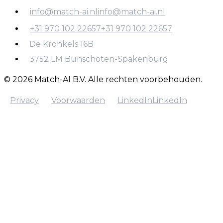
automatisering
info@match-ai.nl
info@match-ai.nl
+31 970 102 22657
+31 970 102 22657
info@match-ai.nl
De Kronkels 16B
+31 970 102 22657
3752 LM Bunschoten-Spakenburg
© 2026 Match-AI B.V. Alle rechten voorbehouden.
Privacy
Voorwaarden
LinkedIn
LinkedIn
Privacy
Voorwaarden
LinkedIn