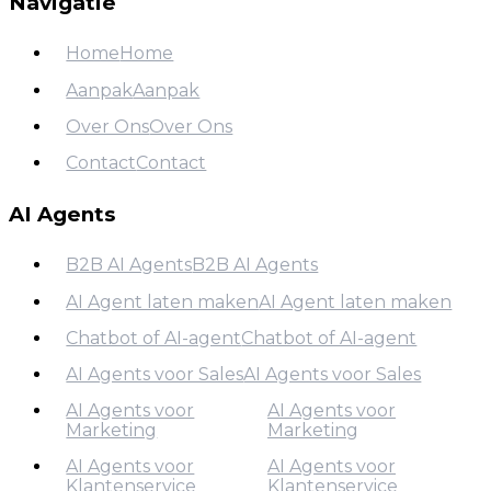
Navigatie
Home
Home
Aanpak
Aanpak
Home
Over Ons
Over Ons
Aanpak
Contact
Contact
Over Ons
Contact
AI Agents
B2B AI Agents
B2B AI Agents
AI Agent laten maken
AI Agent laten maken
B2B AI Agents
Chatbot of AI-agent
Chatbot of AI-agent
AI Agent laten maken
AI Agents voor Sales
AI Agents voor Sales
Chatbot of AI-agent
AI Agents voor
AI Agents voor
AI Agents voor Sales
Marketing
Marketing
AI Agents voor
AI Agents voor
Klantenservice
Klantenservice