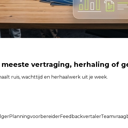
meeste vertraging, herhaling of ge
alt ruis, wachttijd en herhaalwerk uit je week.
lger
Planningvoorbereider
Feedbackvertaler
Teamvraag