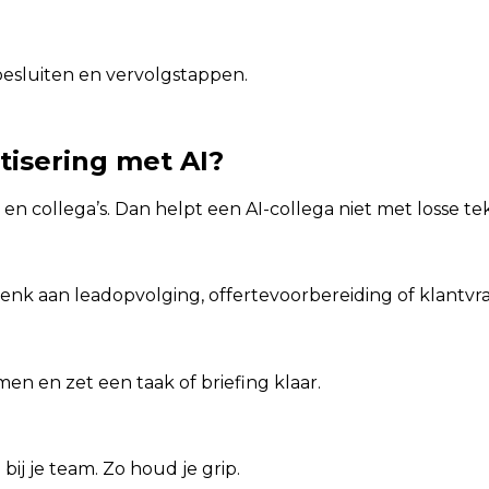
besluiten en vervolgstappen.
isering met AI?
n collega’s. Dan helpt een AI-collega niet met losse te
Denk aan leadopvolging, offertevoorbereiding of klantvr
men en zet een taak of briefing klaar.
bij je team. Zo houd je grip.