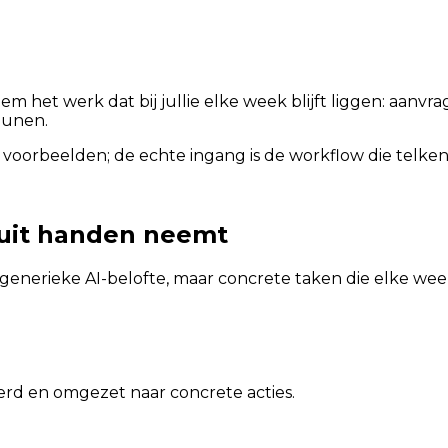
hem het werk dat bij jullie elke week blijft liggen: aan
eunen.
 voorbeelden; de echte ingang is de workflow die telkens
 uit handen neemt
generieke AI-belofte, maar concrete taken die elke w
rd en omgezet naar concrete acties.