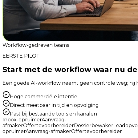
Workflow-gedreven teams
EERSTE PILOT
Start met de workflow waar nu de 
Een goede AI-workflow neemt geen controle weg; hij ha
Hoge commerciële intentie
Direct meetbaar in tijd en opvolging
Past bij bestaande tools en kanalen
Inbox-opruimer
Aanvraag-
afmaker
Offertevoorbereider
Dossierbewaker
Leadopvo
opruimer
Aanvraag-afmaker
Offertevoorbereider