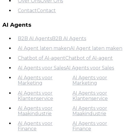
Over Ons
Over Ons
Aanpak
Contact
Contact
Over Ons
Contact
AI Agents
B2B AI Agents
B2B AI Agents
AI Agent laten maken
AI Agent laten maken
B2B AI Agents
Chatbot of AI-agent
Chatbot of AI-agent
AI Agent laten maken
AI Agents voor Sales
AI Agents voor Sales
Chatbot of AI-agent
AI Agents voor
AI Agents voor
AI Agents voor Sales
Marketing
Marketing
AI Agents voor
AI Agents voor
Klantenservice
Klantenservice
AI Agents voor
Marketing
AI Agents voor
AI Agents voor
Maakindustrie
Maakindustrie
AI Agents voor
Klantenservice
AI Agents voor
AI Agents voor
Finance
Finance
AI Agents voor