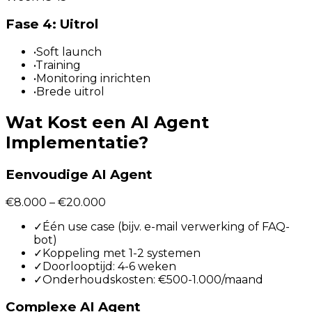
Fase 4: Uitrol
•
Soft launch
•
Training
•
Monitoring inrichten
•
Brede uitrol
Wat Kost een AI Agent
Implementatie?
Eenvoudige AI Agent
€8.000 – €20.000
✓
Één use case (bijv. e-mail verwerking of FAQ-
bot)
✓
Koppeling met 1-2 systemen
✓
Doorlooptijd: 4-6 weken
✓
Onderhoudskosten: €500-1.000/maand
Complexe AI Agent