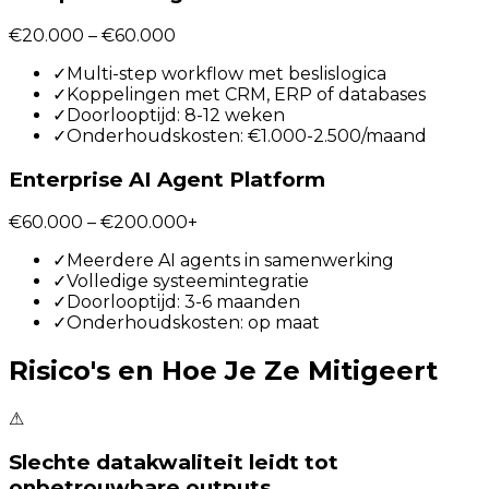
€20.000 – €60.000
✓
Multi-step workflow met beslislogica
✓
Koppelingen met CRM, ERP of databases
✓
Doorlooptijd: 8-12 weken
✓
Onderhoudskosten: €1.000-2.500/maand
Enterprise AI Agent Platform
€60.000 – €200.000+
✓
Meerdere AI agents in samenwerking
✓
Volledige systeemintegratie
✓
Doorlooptijd: 3-6 maanden
✓
Onderhoudskosten: op maat
Risico's en Hoe Je Ze Mitigeert
⚠
Slechte datakwaliteit leidt tot
onbetrouwbare outputs