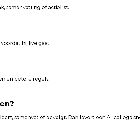
, samenvatting of actielijst.
oordat hij live gaat.
en en betere regels.
ken?
oleert, samenvat of opvolgt. Dan levert een AI-collega s