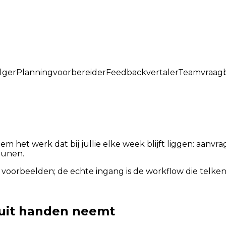
lger
Planningvoorbereider
Feedbackvertaler
Teamvraag
hem het werk dat bij jullie elke week blijft liggen: aan
eunen.
 voorbeelden; de echte ingang is de workflow die telkens
 uit handen neemt