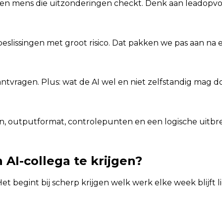
 een mens die uitzonderingen checkt. Denk aan leadopvol
slissingen met groot risico. Dat pakken we pas aan na ee
antvragen. Plus: wat de AI wel en niet zelfstandig mag d
, outputformat, controlepunten en een logische uitbre
 AI-collega te krijgen?
et begint bij scherp krijgen welk werk elke week blijft 