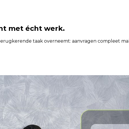
nt met écht werk.
 terugkerende taak overneemt: aanvragen compleet make