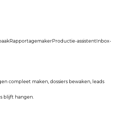
baak
Rapportagemaker
Productie-assistent
Inbox-
vragen compleet maken, dossiers bewaken, leads
 blijft hangen.