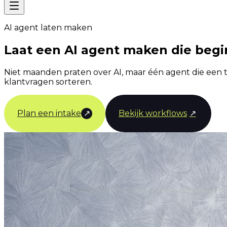
AI agent laten maken
Laat een AI agent maken die begi
Niet maanden praten over AI, maar één agent die een
klantvragen sorteren.
Plan een intake
↗
Bekijk workflows
↗