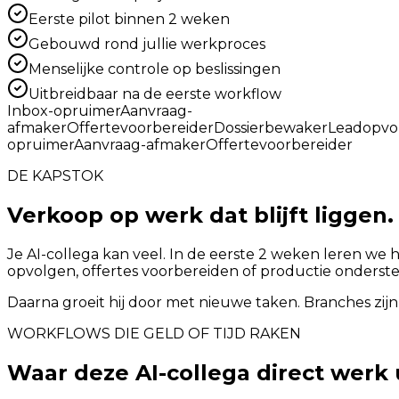
Eerste pilot binnen 2 weken
Gebouwd rond jullie werkproces
Menselijke controle op beslissingen
Uitbreidbaar na de eerste workflow
Inbox-opruimer
Aanvraag-
afmaker
Offertevoorbereider
Dossierbewaker
Leadopvo
opruimer
Aanvraag-afmaker
Offertevoorbereider
DE KAPSTOK
Verkoop op werk dat blijft liggen.
Je AI-collega kan veel. In de eerste 2 weken leren we 
opvolgen, offertes voorbereiden of productie onderst
Daarna groeit hij door met nieuwe taken. Branches zijn
WORKFLOWS DIE GELD OF TIJD RAKEN
Waar deze AI-collega direct werk