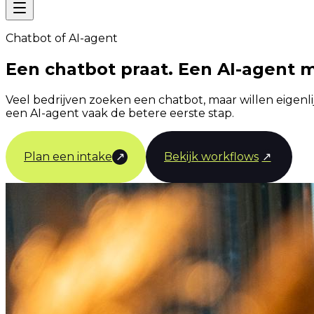
Chatbot of AI-agent
Een chatbot praat. Een AI-agent m
Veel bedrijven zoeken een chatbot, maar willen eigenli
een AI-agent vaak de betere eerste stap.
Plan een intake
↗
Bekijk workflows
↗