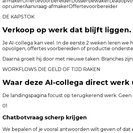
afmaker
Offertevoorbereider
Dossierbewaker
Leadopvo
opruimer
Aanvraag-afmaker
Offertevoorbereider
DE KAPSTOK
Verkoop op werk dat blijft liggen.
Je AI-collega kan veel. In de eerste 2 weken leren we 
opvolgen, offertes voorbereiden of productie onderst
Daarna groeit hij door met nieuwe taken. Branches zijn
WORKFLOWS DIE GELD OF TIJD RAKEN
Waar deze AI-collega direct werk
De landingspagina focust op terugkerend werk. Geen 
01
Chatbotvraag scherp krijgen
We bepalen of je vooral antwoorden wilt geven of dat er