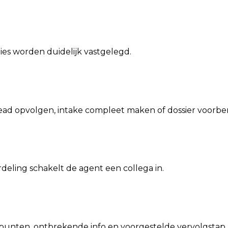
ies worden duidelijk vastgelegd.
 lead opvolgen, intake compleet maken of dossier voorbe
rdeling schakelt de agent een collega in.
epunten, ontbrekende info en voorgestelde vervolgstap.