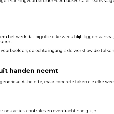
lger
Planningvoorbereider
Feedbackvertaler
Teamvraag
hem het werk dat bij jullie elke week blijft liggen: aan
eunen.
 voorbeelden; de echte ingang is de workflow die telkens
 uit handen neemt
generieke AI-belofte, maar concrete taken die elke w
 ook acties, controles en overdracht nodig zijn.