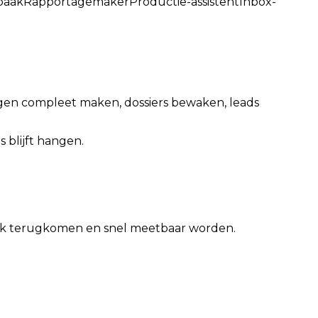
baak
Rapportagemaker
Productie-assistent
Inbox-
vragen compleet maken, dossiers bewaken, leads
 blijft hangen.
eek terugkomen en snel meetbaar worden.