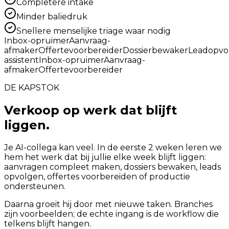
Completere intake
Minder baliedruk
Snellere menselijke triage waar nodig
Inbox-opruimer
Aanvraag-
afmaker
Offertevoorbereider
Dossierbewaker
Leadopvo
assistent
Inbox-opruimer
Aanvraag-
afmaker
Offertevoorbereider
DE KAPSTOK
Verkoop op werk dat blijft
liggen.
Je AI-collega kan veel. In de eerste 2 weken leren we
hem het werk dat bij jullie elke week blijft liggen:
aanvragen compleet maken, dossiers bewaken, leads
opvolgen, offertes voorbereiden of productie
ondersteunen.
Daarna groeit hij door met nieuwe taken. Branches
zijn voorbeelden; de echte ingang is de workflow die
telkens blijft hangen.