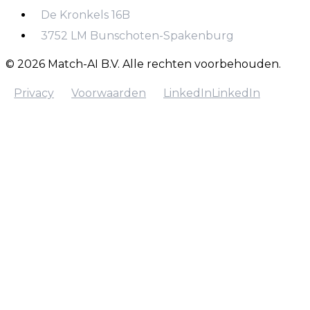
De Kronkels 16B
+31 970 102 22657
3752 LM Bunschoten-Spakenburg
© 2026 Match-AI B.V. Alle rechten voorbehouden.
Privacy
Voorwaarden
LinkedIn
LinkedIn
Privacy
Voorwaarden
LinkedIn