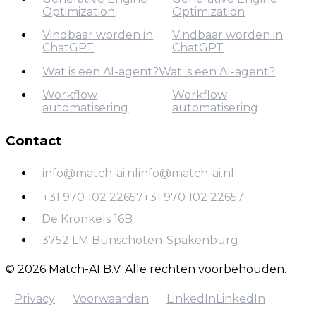
Optimization
Optimization
Vindbaar worden in
Vindbaar worden in
ChatGPT
ChatGPT
Generative Engine
Optimization
Wat is een AI-agent?
Wat is een AI-agent?
Vindbaar worden in
Workflow
Workflow
Wat is een AI-agent?
ChatGPT
automatisering
automatisering
Contact
Workflow
automatisering
info@match-ai.nl
info@match-ai.nl
+31 970 102 22657
+31 970 102 22657
info@match-ai.nl
De Kronkels 16B
+31 970 102 22657
3752 LM Bunschoten-Spakenburg
© 2026 Match-AI B.V. Alle rechten voorbehouden.
Privacy
Voorwaarden
LinkedIn
LinkedIn