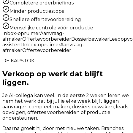
Completere orderbriefings
Minder productiestops
Snellere offertevoorbereiding
Menselijke controle vóór productie
Inbox-opruimer
Aanvraag-
afmaker
Offertevoorbereider
Dossierbewaker
Leadopvo
assistent
Inbox-opruimer
Aanvraag-
afmaker
Offertevoorbereider
DE KAPSTOK
Verkoop op werk dat blijft
liggen.
Je AI-collega kan veel. In de eerste 2 weken leren we
hem het werk dat bij jullie elke week blijft liggen:
aanvragen compleet maken, dossiers bewaken, leads
opvolgen, offertes voorbereiden of productie
ondersteunen.
Daarna groeit hij door met nieuwe taken. Branches