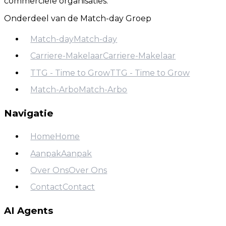
commerciële organisaties.
Onderdeel van de Match-day Groep
Match-day
Match-day
Carriere-Makelaar
Carriere-Makelaar
Match-day
TTG - Time to Grow
TTG - Time to Grow
Carriere-Makelaar
Match-Arbo
Match-Arbo
TTG - Time to Grow
Match-Arbo
Navigatie
Home
Home
Aanpak
Aanpak
Home
Over Ons
Over Ons
Aanpak
Contact
Contact
Over Ons
Contact
AI Agents