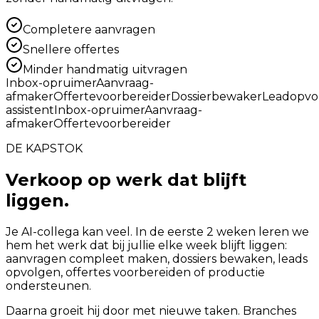
Completere aanvragen
Snellere offertes
Minder handmatig uitvragen
Inbox-opruimer
Aanvraag-
afmaker
Offertevoorbereider
Dossierbewaker
Leadopvo
assistent
Inbox-opruimer
Aanvraag-
afmaker
Offertevoorbereider
DE KAPSTOK
Verkoop op werk dat blijft
liggen.
Je AI-collega kan veel. In de eerste 2 weken leren we
hem het werk dat bij jullie elke week blijft liggen:
aanvragen compleet maken, dossiers bewaken, leads
opvolgen, offertes voorbereiden of productie
ondersteunen.
Daarna groeit hij door met nieuwe taken. Branches