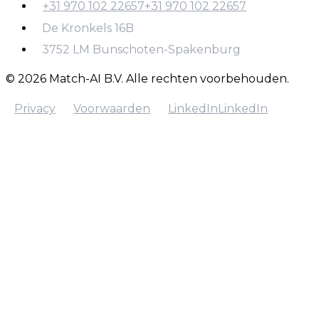
+31 970 102 22657
+31 970 102 22657
info@match-ai.nl
De Kronkels 16B
+31 970 102 22657
3752 LM Bunschoten-Spakenburg
© 2026 Match-AI B.V. Alle rechten voorbehouden.
Privacy
Voorwaarden
LinkedIn
LinkedIn
Privacy
Voorwaarden
LinkedIn