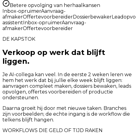
Betere opvolging van herhaalkansen
Inbox-opruimer
Aanvraag-
afmaker
Offertevoorbereider
Dossierbewaker
Leadopvo
assistent
Inbox-opruimer
Aanvraag-
afmaker
Offertevoorbereider
DE KAPSTOK
Verkoop op werk dat blijft
liggen.
Je AI-collega kan veel. In de eerste 2 weken leren we
hem het werk dat bij jullie elke week blijft liggen:
aanvragen compleet maken, dossiers bewaken, leads
opvolgen, offertes voorbereiden of productie
ondersteunen.
Daarna groeit hij door met nieuwe taken. Branches
zijn voorbeelden; de echte ingang is de workflow die
telkens blijft hangen.
WORKFLOWS DIE GELD OF TIJD RAKEN