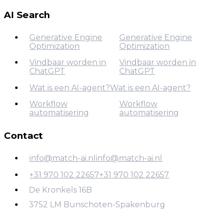
AI Agents voor
AI Agents voor SaaS
Finance
AI Search
Generative Engine
Generative Engine
Optimization
Optimization
Vindbaar worden in
Vindbaar worden in
ChatGPT
ChatGPT
Generative Engine
Optimization
Wat is een AI-agent?
Wat is een AI-agent?
Vindbaar worden in
Workflow
Workflow
Wat is een AI-agent?
ChatGPT
automatisering
automatisering
Contact
Workflow
automatisering
info@match-ai.nl
info@match-ai.nl
+31 970 102 22657
+31 970 102 22657
info@match-ai.nl
De Kronkels 16B
+31 970 102 22657
3752 LM Bunschoten-Spakenburg