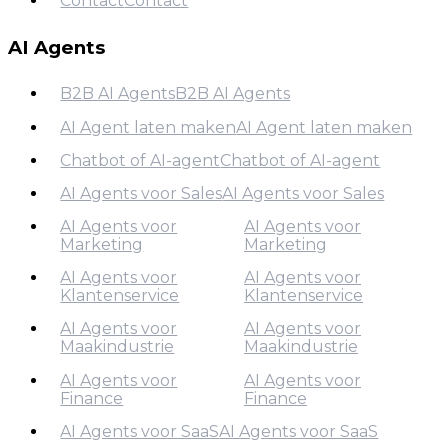
Contact
Contact
Over Ons
Contact
AI Agents
B2B AI Agents
B2B AI Agents
AI Agent laten maken
AI Agent laten maken
B2B AI Agents
Chatbot of AI-agent
Chatbot of AI-agent
AI Agent laten maken
AI Agents voor Sales
AI Agents voor Sales
Chatbot of AI-agent
AI Agents voor
AI Agents voor
AI Agents voor Sales
Marketing
Marketing
AI Agents voor
AI Agents voor
Klantenservice
Klantenservice
AI Agents voor
Marketing
AI Agents voor
AI Agents voor
Maakindustrie
Maakindustrie
AI Agents voor
Klantenservice
AI Agents voor
AI Agents voor
Finance
Finance
AI Agents voor
Maakindustrie
AI Agents voor SaaS
AI Agents voor SaaS