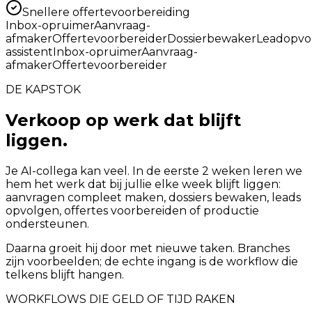
Snellere offertevoorbereiding
Inbox-opruimer
Aanvraag-
afmaker
Offertevoorbereider
Dossierbewaker
Leadopvo
assistent
Inbox-opruimer
Aanvraag-
afmaker
Offertevoorbereider
DE KAPSTOK
Verkoop op werk dat blijft
liggen.
Je AI-collega kan veel. In de eerste 2 weken leren we
hem het werk dat bij jullie elke week blijft liggen:
aanvragen compleet maken, dossiers bewaken, leads
opvolgen, offertes voorbereiden of productie
ondersteunen.
Daarna groeit hij door met nieuwe taken. Branches
zijn voorbeelden; de echte ingang is de workflow die
telkens blijft hangen.
WORKFLOWS DIE GELD OF TIJD RAKEN