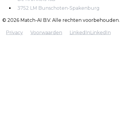
+31 970 102 22657
3752 LM Bunschoten-Spakenburg
© 2026 Match-AI B.V. Alle rechten voorbehouden.
Privacy
Voorwaarden
LinkedIn
LinkedIn
Privacy
Voorwaarden
LinkedIn