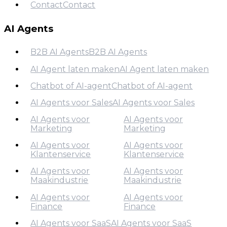
Contact
Contact
Over Ons
Contact
AI Agents
B2B AI Agents
B2B AI Agents
AI Agent laten maken
AI Agent laten maken
B2B AI Agents
Chatbot of AI-agent
Chatbot of AI-agent
AI Agent laten maken
AI Agents voor Sales
AI Agents voor Sales
Chatbot of AI-agent
AI Agents voor
AI Agents voor
AI Agents voor Sales
Marketing
Marketing
AI Agents voor
AI Agents voor
Klantenservice
Klantenservice
AI Agents voor
Marketing
AI Agents voor
AI Agents voor
Maakindustrie
Maakindustrie
AI Agents voor
Klantenservice
AI Agents voor
AI Agents voor
Finance
Finance
AI Agents voor
Maakindustrie
AI Agents voor SaaS
AI Agents voor SaaS