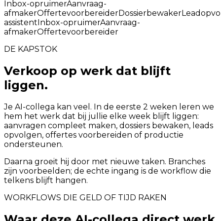
Inbox-opruimer
Aanvraag-
afmaker
Offertevoorbereider
Dossierbewaker
Leadopvo
assistent
Inbox-opruimer
Aanvraag-
afmaker
Offertevoorbereider
DE KAPSTOK
Verkoop op werk dat blijft
liggen.
Je AI-collega kan veel. In de eerste 2 weken leren we
hem het werk dat bij jullie elke week blijft liggen:
aanvragen compleet maken, dossiers bewaken, leads
opvolgen, offertes voorbereiden of productie
ondersteunen.
Daarna groeit hij door met nieuwe taken. Branches
zijn voorbeelden; de echte ingang is de workflow die
telkens blijft hangen.
WORKFLOWS DIE GELD OF TIJD RAKEN
Waar deze AI-collega direct werk