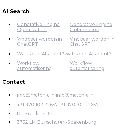
AI Agents voor
AI Agents voor SaaS
Finance
AI Search
Generative Engine
Generative Engine
Optimization
Optimization
Vindbaar worden in
Vindbaar worden in
ChatGPT
ChatGPT
Generative Engine
Optimization
Wat is een AI-agent?
Wat is een AI-agent?
Vindbaar worden in
Workflow
Workflow
Wat is een AI-agent?
ChatGPT
automatisering
automatisering
Contact
Workflow
automatisering
info@match-ai.nl
info@match-ai.nl
+31 970 102 22657
+31 970 102 22657
info@match-ai.nl
De Kronkels 16B
+31 970 102 22657
3752 LM Bunschoten-Spakenburg