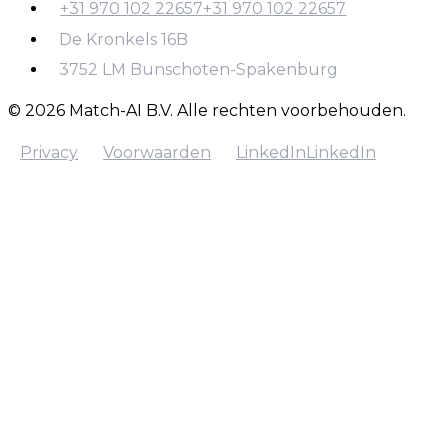
+31 970 102 22657
+31 970 102 22657
info@match-ai.nl
De Kronkels 16B
+31 970 102 22657
3752 LM Bunschoten-Spakenburg
© 2026 Match-AI B.V. Alle rechten voorbehouden.
Privacy
Voorwaarden
LinkedIn
LinkedIn
Privacy
Voorwaarden
LinkedIn