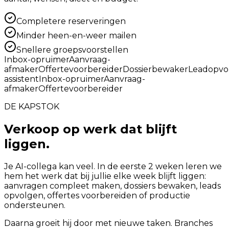
Completere reserveringen
Minder heen-en-weer mailen
Snellere groepsvoorstellen
Inbox-opruimer
Aanvraag-
afmaker
Offertevoorbereider
Dossierbewaker
Leadopvo
assistent
Inbox-opruimer
Aanvraag-
afmaker
Offertevoorbereider
DE KAPSTOK
Verkoop op werk dat blijft
liggen.
Je AI-collega kan veel. In de eerste 2 weken leren we
hem het werk dat bij jullie elke week blijft liggen:
aanvragen compleet maken, dossiers bewaken, leads
opvolgen, offertes voorbereiden of productie
ondersteunen.
Daarna groeit hij door met nieuwe taken. Branches