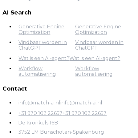
AI Agents voor
AI Agents voor SaaS
Finance
AI Search
Generative Engine
Generative Engine
Optimization
Optimization
Vindbaar worden in
Vindbaar worden in
ChatGPT
ChatGPT
Generative Engine
Optimization
Wat is een AI-agent?
Wat is een AI-agent?
Vindbaar worden in
Workflow
Workflow
Wat is een AI-agent?
ChatGPT
automatisering
automatisering
Contact
Workflow
automatisering
info@match-ai.nl
info@match-ai.nl
+31 970 102 22657
+31 970 102 22657
info@match-ai.nl
De Kronkels 16B
+31 970 102 22657
3752 LM Bunschoten-Spakenburg