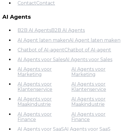
Contact
Contact
Over Ons
Contact
AI Agents
B2B AI Agents
B2B AI Agents
AI Agent laten maken
AI Agent laten maken
B2B AI Agents
Chatbot of AI-agent
Chatbot of AI-agent
AI Agent laten maken
AI Agents voor Sales
AI Agents voor Sales
Chatbot of AI-agent
AI Agents voor
AI Agents voor
AI Agents voor Sales
Marketing
Marketing
AI Agents voor
AI Agents voor
Klantenservice
Klantenservice
AI Agents voor
Marketing
AI Agents voor
AI Agents voor
Maakindustrie
Maakindustrie
AI Agents voor
Klantenservice
AI Agents voor
AI Agents voor
Finance
Finance
AI Agents voor
Maakindustrie
AI Agents voor SaaS
AI Agents voor SaaS