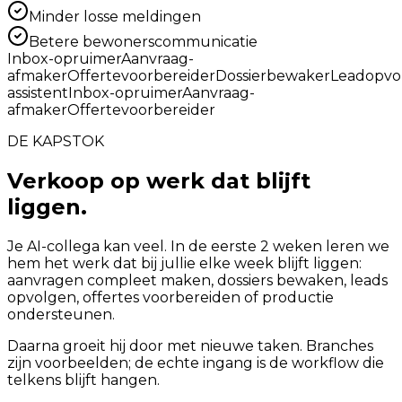
Minder losse meldingen
Betere bewonerscommunicatie
Inbox-opruimer
Aanvraag-
afmaker
Offertevoorbereider
Dossierbewaker
Leadopvo
assistent
Inbox-opruimer
Aanvraag-
afmaker
Offertevoorbereider
DE KAPSTOK
Verkoop op werk dat blijft
liggen.
Je AI-collega kan veel. In de eerste 2 weken leren we
hem het werk dat bij jullie elke week blijft liggen:
aanvragen compleet maken, dossiers bewaken, leads
opvolgen, offertes voorbereiden of productie
ondersteunen.
Daarna groeit hij door met nieuwe taken. Branches
zijn voorbeelden; de echte ingang is de workflow die
telkens blijft hangen.