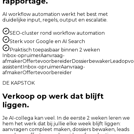
rapportage.
AI workflow automation werkt het best met
duidelijke input, regels, output en escalatie.
SEO-cluster rond workflow automation
Sterk voor Google en AI Search
Praktisch toepasbaar binnen 2 weken
Inbox-opruimer
Aanvraag-
afmaker
Offertevoorbereider
Dossierbewaker
Leadopvo
assistent
Inbox-opruimer
Aanvraag-
afmaker
Offertevoorbereider
DE KAPSTOK
Verkoop op werk dat blijft
liggen.
Je AI-collega kan veel. In de eerste 2 weken leren we
hem het werk dat bij jullie elke week blijft liggen:
aanvragen compleet maken, dossiers bewaken, leads