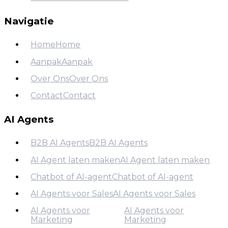
Match-Arbo
Navigatie
Home
Home
Aanpak
Aanpak
Home
Over Ons
Over Ons
Aanpak
Contact
Contact
Over Ons
Contact
AI Agents
B2B AI Agents
B2B AI Agents
AI Agent laten maken
AI Agent laten maken
B2B AI Agents
Chatbot of AI-agent
Chatbot of AI-agent
AI Agent laten maken
AI Agents voor Sales
AI Agents voor Sales
Chatbot of AI-agent
AI Agents voor
AI Agents voor
AI Agents voor Sales
Marketing
Marketing