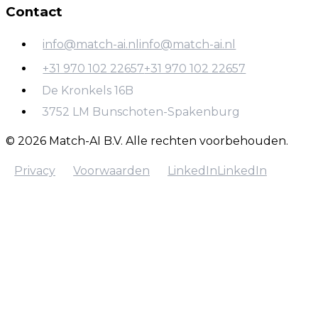
Contact
Workflow
automatisering
info@match-ai.nl
info@match-ai.nl
+31 970 102 22657
+31 970 102 22657
info@match-ai.nl
De Kronkels 16B
+31 970 102 22657
3752 LM Bunschoten-Spakenburg
© 2026 Match-AI B.V. Alle rechten voorbehouden.
Privacy
Voorwaarden
LinkedIn
LinkedIn
Privacy
Voorwaarden
LinkedIn