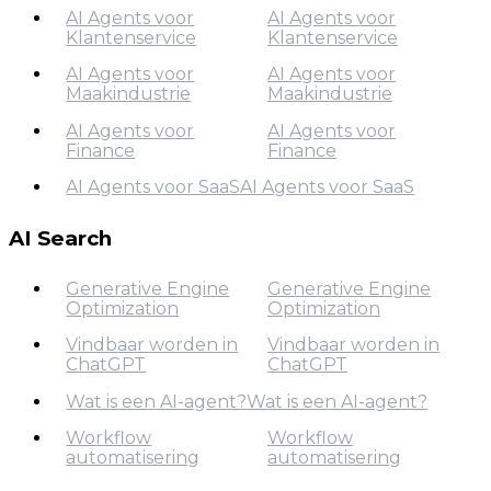
AI Agents voor
AI Agents voor
Klantenservice
Klantenservice
AI Agents voor
Marketing
AI Agents voor
AI Agents voor
Maakindustrie
Maakindustrie
AI Agents voor
Klantenservice
AI Agents voor
AI Agents voor
Finance
Finance
AI Agents voor
Maakindustrie
AI Agents voor SaaS
AI Agents voor SaaS
AI Agents voor
AI Agents voor SaaS
Finance
AI Search
Generative Engine
Generative Engine
Optimization
Optimization
Vindbaar worden in
Vindbaar worden in
ChatGPT
ChatGPT
Generative Engine
Optimization
Wat is een AI-agent?
Wat is een AI-agent?
Vindbaar worden in
Workflow
Workflow
Wat is een AI-agent?
ChatGPT
automatisering
automatisering