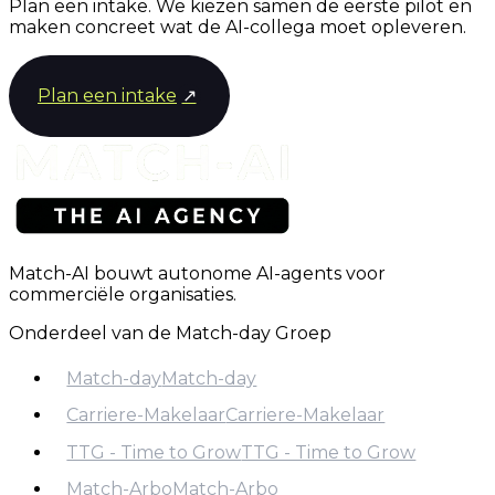
Plan een intake. We kiezen samen de eerste pilot en
maken concreet wat de AI-collega moet opleveren.
Plan een intake
↗
Match-AI bouwt autonome AI-agents voor
commerciële organisaties.
Onderdeel van de Match-day Groep
Match-day
Match-day
Carriere-Makelaar
Carriere-Makelaar
Match-day
TTG - Time to Grow
TTG - Time to Grow
Carriere-Makelaar
Match-Arbo
Match-Arbo
TTG - Time to Grow