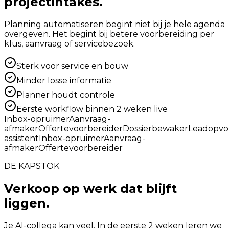
projectintakes.
Planning automatiseren begint niet bij je hele agenda
overgeven. Het begint bij betere voorbereiding per
klus, aanvraag of servicebezoek.
Sterk voor service en bouw
Minder losse informatie
Planner houdt controle
Eerste workflow binnen 2 weken live
Inbox-opruimer
Aanvraag-
afmaker
Offertevoorbereider
Dossierbewaker
Leadopvo
assistent
Inbox-opruimer
Aanvraag-
afmaker
Offertevoorbereider
DE KAPSTOK
Verkoop op werk dat blijft
liggen.
Je AI-collega kan veel. In de eerste 2 weken leren we