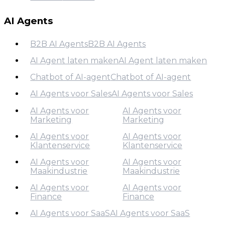
Contact
AI Agents
B2B AI Agents
B2B AI Agents
AI Agent laten maken
AI Agent laten maken
B2B AI Agents
Chatbot of AI-agent
Chatbot of AI-agent
AI Agent laten maken
AI Agents voor Sales
AI Agents voor Sales
Chatbot of AI-agent
AI Agents voor
AI Agents voor
AI Agents voor Sales
Marketing
Marketing
AI Agents voor
AI Agents voor
Klantenservice
Klantenservice
AI Agents voor
Marketing
AI Agents voor
AI Agents voor
Maakindustrie
Maakindustrie
AI Agents voor
Klantenservice
AI Agents voor
AI Agents voor
Finance
Finance
AI Agents voor
Maakindustrie
AI Agents voor SaaS
AI Agents voor SaaS
AI Agents voor