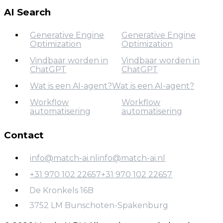
AI Agents voor SaaS
Finance
AI Search
Generative Engine
Generative Engine
Optimization
Optimization
Vindbaar worden in
Vindbaar worden in
ChatGPT
ChatGPT
Generative Engine
Optimization
Wat is een AI-agent?
Wat is een AI-agent?
Vindbaar worden in
Workflow
Workflow
Wat is een AI-agent?
ChatGPT
automatisering
automatisering
Contact
Workflow
automatisering
info@match-ai.nl
info@match-ai.nl
+31 970 102 22657
+31 970 102 22657
info@match-ai.nl
De Kronkels 16B
+31 970 102 22657
3752 LM Bunschoten-Spakenburg