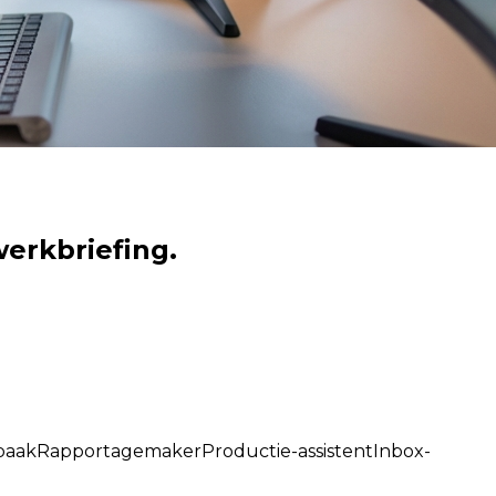
erkbriefing.
baak
Rapportagemaker
Productie-assistent
Inbox-