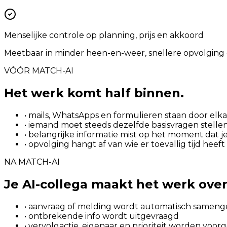
Menselijke controle op planning, prijs en akkoord
Meetbaar in minder heen-en-weer, snellere opvolging 
VÓÓR MATCH-AI
Het werk komt half binnen.
• mails, WhatsApps en formulieren staan door elka
• iemand moet steeds dezelfde basisvragen stelle
• belangrijke informatie mist op het moment dat je
• opvolging hangt af van wie er toevallig tijd heeft
NA MATCH-AI
Je AI-collega maakt het werk ove
• aanvraag of melding wordt automatisch sameng
• ontbrekende info wordt uitgevraagd
• vervolgactie, eigenaar en prioriteit worden voor