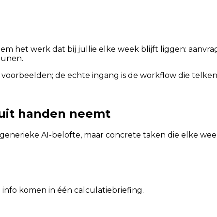
hem het werk dat bij jullie elke week blijft liggen: aan
eunen.
 voorbeelden; de echte ingang is de workflow die telkens
 uit handen neemt
generieke AI-belofte, maar concrete taken die elke w
 info komen in één calculatiebriefing.