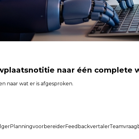
wplaatsnotitie naar één complete w
en naar wat er is afgesproken.
lger
Planningvoorbereider
Feedbackvertaler
Teamvraag