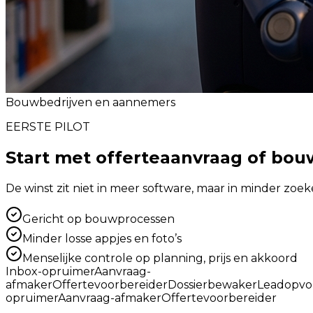
Bouwbedrijven en aannemers
EERSTE PILOT
Start met offerteaanvraag of bou
De winst zit niet in meer software, maar in minder zoek
Gericht op bouwprocessen
Minder losse appjes en foto’s
Menselijke controle op planning, prijs en akkoord
Inbox-opruimer
Aanvraag-
afmaker
Offertevoorbereider
Dossierbewaker
Leadopvo
opruimer
Aanvraag-afmaker
Offertevoorbereider