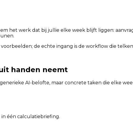
hem het werk dat bij jullie elke week blijft liggen: aan
eunen.
 voorbeelden; de echte ingang is de workflow die telkens
 uit handen neemt
generieke AI-belofte, maar concrete taken die elke w
in één calculatiebriefing.