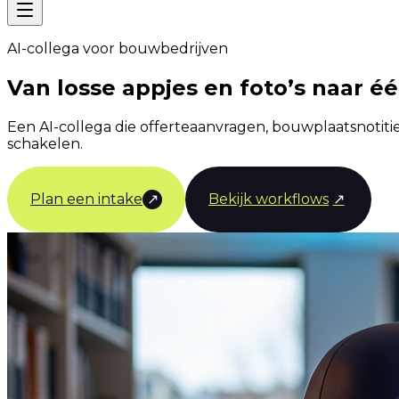
AI-collega voor bouwbedrijven
Van losse appjes en foto’s naar éé
Een AI-collega die offerteaanvragen, bouwplaatsnotiti
schakelen.
Plan een intake
↗
Bekijk workflows
↗