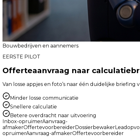
Bouwbedrijven en aannemers
EERSTE PILOT
Offerteaanvraag naar calculatiebr
Van losse appjes en foto’s naar één duidelijke briefing v
Minder losse communicatie
Snellere calculatie
Betere overdracht naar uitvoering
Inbox-opruimer
Aanvraag-
afmaker
Offertevoorbereider
Dossierbewaker
Leadopvo
opruimer
Aanvraag-afmaker
Offertevoorbereider