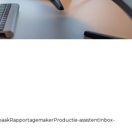
baak
Rapportagemaker
Productie-assistent
Inbox-