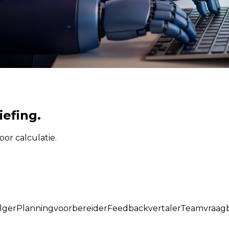
iefing.
oor calculatie.
lger
Planningvoorbereider
Feedbackvertaler
Teamvraag