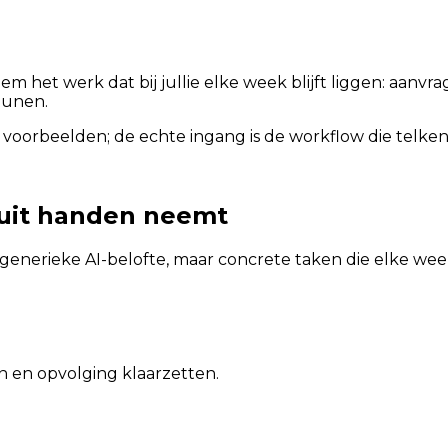
hem het werk dat bij jullie elke week blijft liggen: aan
eunen.
 voorbeelden; de echte ingang is de workflow die telkens
 uit handen neemt
generieke AI-belofte, maar concrete taken die elke w
en opvolging klaarzetten.