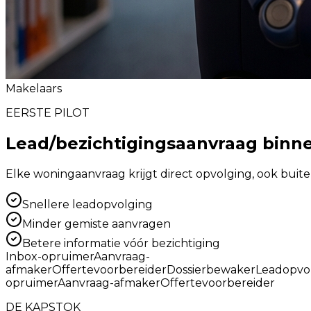
Makelaars
EERSTE PILOT
Lead/bezichtigingsaanvraag binn
Elke woningaanvraag krijgt direct opvolging, ook buit
Snellere leadopvolging
Minder gemiste aanvragen
Betere informatie vóór bezichtiging
Inbox-opruimer
Aanvraag-
afmaker
Offertevoorbereider
Dossierbewaker
Leadopvo
opruimer
Aanvraag-afmaker
Offertevoorbereider
DE KAPSTOK