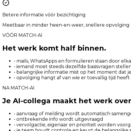
Betere informatie vóór bezichtiging
Meetbaar in minder heen-en-weer, snellere opvolging 
VÓÓR MATCH-AI
Het werk komt half binnen.
• mails, WhatsApps en formulieren staan door elka
• iemand moet steeds dezelfde basisvragen stelle
• belangrijke informatie mist op het moment dat je
• opvolging hangt af van wie er toevallig tijd heeft
NA MATCH-AI
Je AI-collega maakt het werk ove
• aanvraag of melding wordt automatisch sameng
• ontbrekende info wordt uitgevraagd
• vervolgactie, eigenaar en prioriteit worden voor
• je team houdt controle en keurt de belangrijke