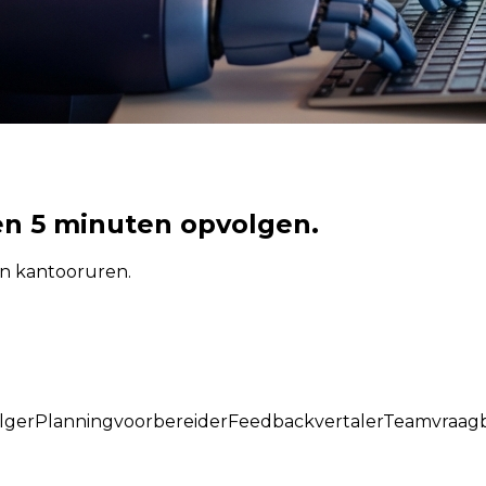
en 5 minuten opvolgen.
en kantooruren.
lger
Planningvoorbereider
Feedbackvertaler
Teamvraag