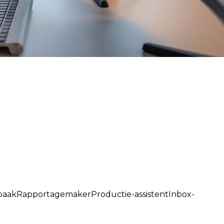
baak
Rapportagemaker
Productie-assistent
Inbox-