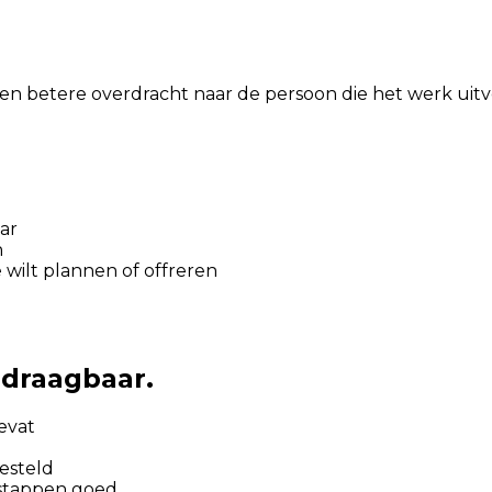
en betere overdracht naar de persoon die het werk uitv
ar
n
 wilt plannen of offreren
rdraagbaar.
evat
gesteld
 stappen goed