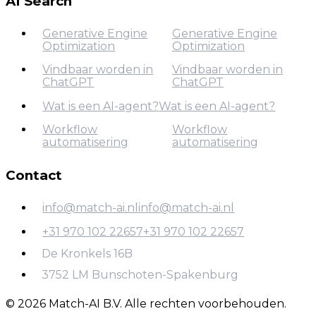
AI Search
Generative Engine
Generative Engine
Optimization
Optimization
Vindbaar worden in
Vindbaar worden in
ChatGPT
ChatGPT
Generative Engine
Optimization
Wat is een AI-agent?
Wat is een AI-agent?
Vindbaar worden in
Workflow
Workflow
Wat is een AI-agent?
ChatGPT
automatisering
automatisering
Contact
Workflow
automatisering
info@match-ai.nl
info@match-ai.nl
+31 970 102 22657
+31 970 102 22657
info@match-ai.nl
De Kronkels 16B
+31 970 102 22657
3752 LM Bunschoten-Spakenburg
© 2026 Match-AI B.V. Alle rechten voorbehouden.