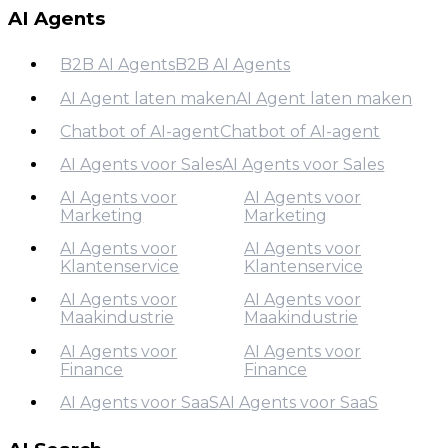
Contact
AI Agents
B2B AI Agents
B2B AI Agents
AI Agent laten maken
AI Agent laten maken
B2B AI Agents
Chatbot of AI-agent
Chatbot of AI-agent
AI Agent laten maken
AI Agents voor Sales
AI Agents voor Sales
Chatbot of AI-agent
AI Agents voor
AI Agents voor
AI Agents voor Sales
Marketing
Marketing
AI Agents voor
AI Agents voor
Klantenservice
Klantenservice
AI Agents voor
Marketing
AI Agents voor
AI Agents voor
Maakindustrie
Maakindustrie
AI Agents voor
Klantenservice
AI Agents voor
AI Agents voor
Finance
Finance
AI Agents voor
Maakindustrie
AI Agents voor SaaS
AI Agents voor SaaS
AI Agents voor
AI Agents voor SaaS
Finance