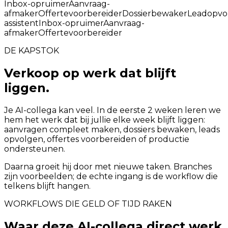
Inbox-opruimer
Aanvraag-
afmaker
Offertevoorbereider
Dossierbewaker
Leadopvo
assistent
Inbox-opruimer
Aanvraag-
afmaker
Offertevoorbereider
DE KAPSTOK
Verkoop op werk dat blijft
liggen.
Je AI-collega kan veel. In de eerste 2 weken leren we
hem het werk dat bij jullie elke week blijft liggen:
aanvragen compleet maken, dossiers bewaken, leads
opvolgen, offertes voorbereiden of productie
ondersteunen.
Daarna groeit hij door met nieuwe taken. Branches
zijn voorbeelden; de echte ingang is de workflow die
telkens blijft hangen.
WORKFLOWS DIE GELD OF TIJD RAKEN
Waar deze AI-collega direct werk