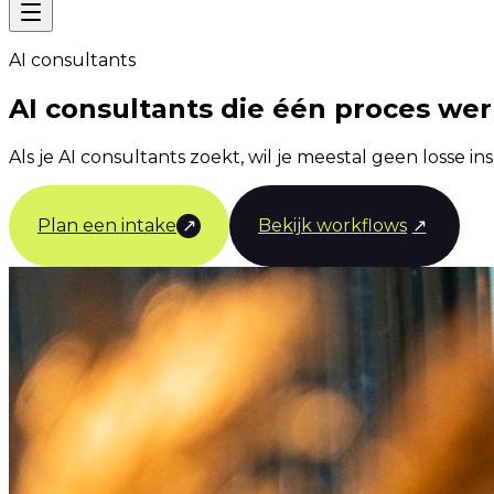
AI consultants
AI consultants die één proces we
Als je AI consultants zoekt, wil je meestal geen losse in
Plan een intake
↗
Bekijk workflows
↗