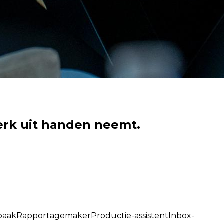
erk uit handen neemt.
baak
Rapportagemaker
Productie-assistent
Inbox-