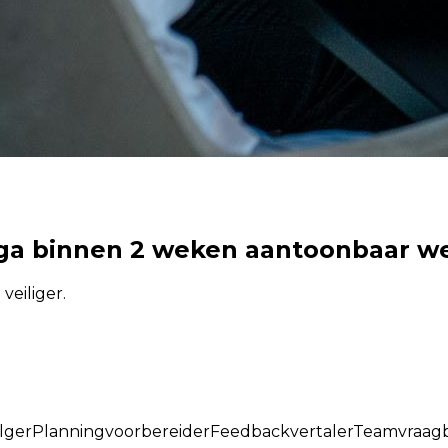
lega binnen 2 weken aantoonbaar w
veiliger.
lger
Planningvoorbereider
Feedbackvertaler
Teamvraag