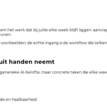
hem het werk dat bij jullie elke week blijft liggen: aan
eunen.
 voorbeelden; de echte ingang is de workflow die telkens
 uit handen neemt
generieke AI-belofte, maar concrete taken die elke w
rde en haalbaarheid.