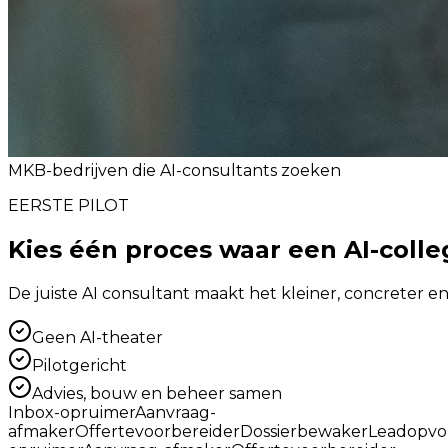
MKB-bedrijven die AI-consultants zoeken
EERSTE PILOT
Kies één proces waar een AI-col
De juiste AI consultant maakt het kleiner, concreter en 
Geen AI-theater
Pilotgericht
Advies, bouw en beheer samen
Inbox-opruimer
Aanvraag-
afmaker
Offertevoorbereider
Dossierbewaker
Leadopvo